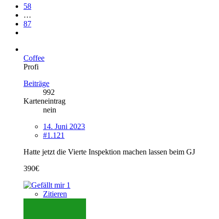
58
…
87
Coffee
Profi
Beiträge
992
Karteneintrag
nein
14. Juni 2023
#1.121
Hatte jetzt die Vierte Inspektion machen lassen beim GJ
390€
1
Zitieren