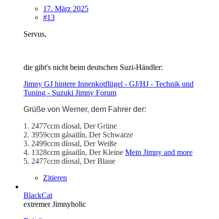
17. März 2025
#13
Servus,
die gibt's nicht beim deutschen Suzi-Händler:
Jimny GJ hintere Innenkotflügel - GJ/HJ - Technik und
Tuning - Suzuki Jimny Forum
Grüße von Werner, dem Fahrer der:
1. 2477ccm díosal, Der Grüne
2. 3959ccm gásailín, Der Schwarze
3. 2499ccm díosal, Der Weiße
4. 1328ccm gásailín, Der Kleine
Mein Jimny and more
5. 2477ccm díosal, Der Blaue
Zitieren
BlackCat
extremer Jimnyholic