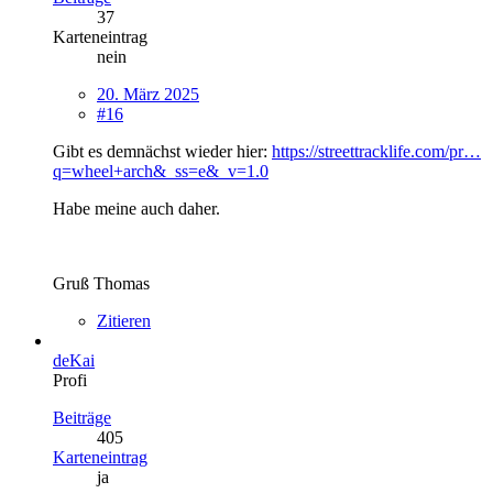
37
Karteneintrag
nein
20. März 2025
#16
Gibt es demnächst wieder hier:
https://streettracklife.com/pr…
q=wheel+arch&_ss=e&_v=1.0
Habe meine auch daher.
Gruß Thomas
Zitieren
deKai
Profi
Beiträge
405
Karteneintrag
ja