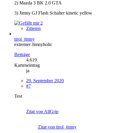
2) Mazda 3 BK 2.0 GTA
3) Jimny GJ Flash Schalter kinetic yellow
2
Zitieren
tirol_jimny
extremer Jimnyholic
Beiträge
4.619
Karteneintrag
ja
29. September 2020
#7
Test
Zitat von AllGrip
Zitat von tirol_jimny