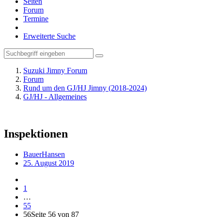
Seiten
Forum
Termine
Erweiterte Suche
Suzuki Jimny Forum
Forum
Rund um den GJ/HJ Jimny (2018-2024)
GJ/HJ - Allgemeines
Inspektionen
BauerHansen
25. August 2019
1
…
55
56
Seite 56 von 87