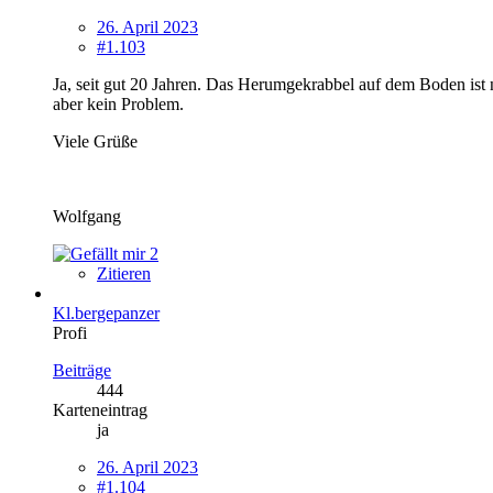
26. April 2023
#1.103
Ja, seit gut 20 Jahren. Das Herumgekrabbel auf dem Boden ist n
aber kein Problem.
Viele Grüße
Wolfgang
2
Zitieren
Kl.bergepanzer
Profi
Beiträge
444
Karteneintrag
ja
26. April 2023
#1.104