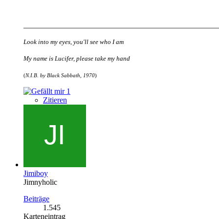
__________________________________________________
Look into my eyes, you'll see who I am
My name is Lucifer, please take my hand
(
N.I.B. by Black Sabbath, 1970
)
1
Zitieren
Jimiboy
Jimnyholic
Beiträge
1.545
Karteneintrag