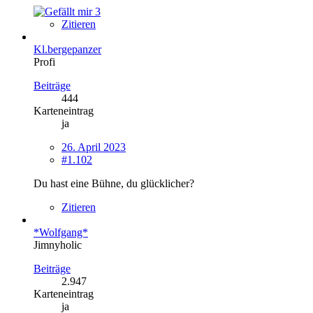
3
Zitieren
Kl.bergepanzer
Profi
Beiträge
444
Karteneintrag
ja
26. April 2023
#1.102
Du hast eine Bühne, du glücklicher?
Zitieren
*Wolfgang*
Jimnyholic
Beiträge
2.947
Karteneintrag
ja