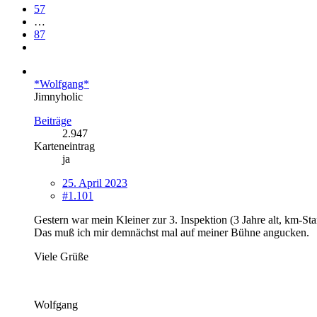
57
…
87
*Wolfgang*
Jimnyholic
Beiträge
2.947
Karteneintrag
ja
25. April 2023
#1.101
Gestern war mein Kleiner zur 3. Inspektion (3 Jahre alt, km-S
Das muß ich mir demnächst mal auf meiner Bühne angucken.
Viele Grüße
Wolfgang