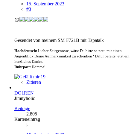
15. September 2023
#3
😊
Gesendet von meinem SM-F721B mit Tapatalk
Hochdeutsch:
Lieber Zeitgenosse, wärst Du bitte so nett, mir einen
Augenblick Deine Aufmerksamkeit zu schenken? Dafür bereits jetzt ein
herzliches Danke.
Ruhrpott:
Hömma!
19
Zitieren
DO1REN
Jimnyholic
Beiträge
2.805
Karteneintrag
ja