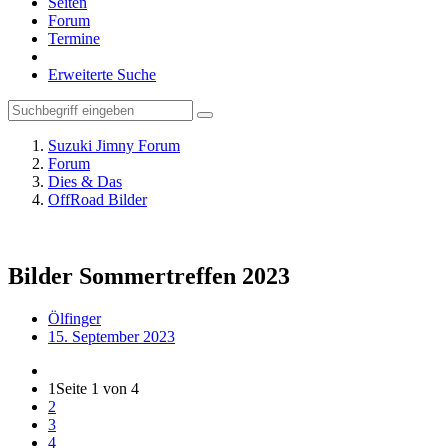
Seiten
Forum
Termine
Erweiterte Suche
Suzuki Jimny Forum
Forum
Dies & Das
OffRoad Bilder
Bilder Sommertreffen 2023
Ölfinger
15. September 2023
1
Seite 1 von 4
2
3
4